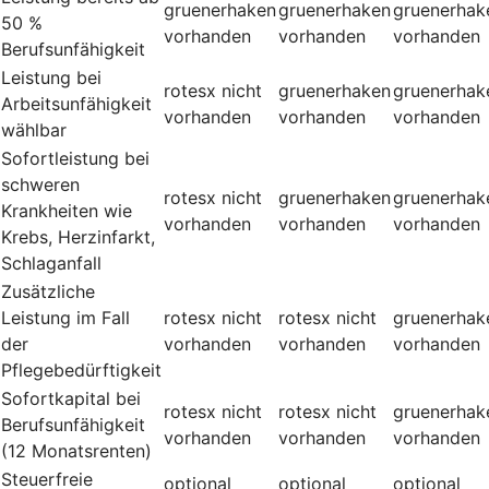
gruenerhaken
gruenerhaken
gruenerhak
50 %
vorhanden
vorhanden
vorhanden
Berufsunfähigkeit
Leistung bei
rotesx
nicht
gruenerhaken
gruenerhak
Arbeitsunfähigkeit
vorhanden
vorhanden
vorhanden
wählbar
Sofortleistung bei
schweren
rotesx
nicht
gruenerhaken
gruenerhak
Krankheiten wie
vorhanden
vorhanden
vorhanden
Krebs, Herzinfarkt,
Schlaganfall
Zusätzliche
Leistung im Fall
rotesx
nicht
rotesx
nicht
gruenerhak
der
vorhanden
vorhanden
vorhanden
Pflegebedürftigkeit
Sofortkapital bei
rotesx
nicht
rotesx
nicht
gruenerhak
Berufsunfähigkeit
vorhanden
vorhanden
vorhanden
(12 Monatsrenten)
Steuerfreie
optional
optional
optional