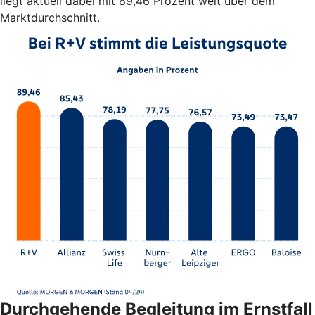
liegt aktuell dabei mit 89,46 Prozent weit über dem
Marktdurchschnitt.
Durchgehende Begleitung im Ernstfall